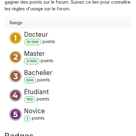
gagner des points sur le forum. Suivez ce lien pour connaître
les règles d'usage sur le forum.
Rangs
Docteur
point
s
10 000
Master
point
s
2 000
Bachelier
point
s
500
Étudiant
point
s
100
Novice
point
s
1