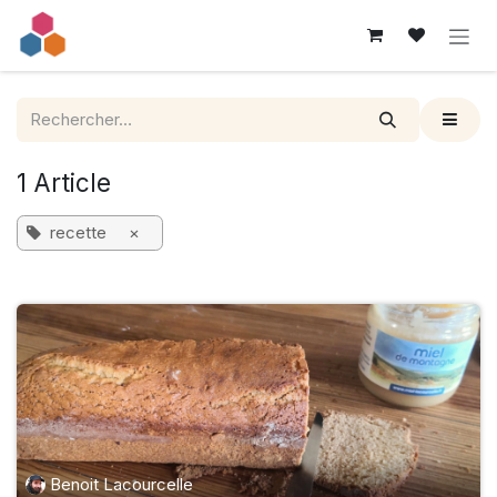
Se rendre au contenu
1 Article
recette
×
Benoit Lacourcelle